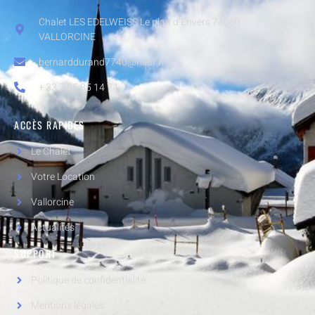
Chalet LES EDELWEISS Le plan d’Envers 74660
VALLORCINE
bernarddurand7740@neuf.fr
+ 33 7 85 85 14 74
ACCÈS RAPIDES
Le Chalet
Votre Location
Vallorcine
Actualités
SUPPORT
Politique de confidentialité
Mentions légales