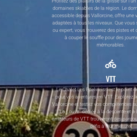
Profitez des plaisirs de la glisse sur l'
domaines skiables de la région. Le do
accessible depuis Vallorcine, offre une v
adaptées à tous les niveaux. Que vous
ou expert, vous trouverez des pistes e
à couper le souffle pour des journ
mémorables.
VTT
Le Chalet Les Edelweiss est le point d
pour vos aventures en VTT. Explorez l
Vallorcine et testez vos compétences su
"La Louve" dédiée à la descente et à 
amateurs de VTT trouveront des parcour
défis à leur mesure.