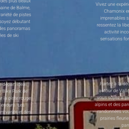
un des plus beaux
Vivez une expéri
maine de Balme,
Chamonix en
ariété de pistes
imprenables s
 soyez débutant
ressentez la lib
t des panoramas
activité inc
ées de ski
sensations for
Partez à la dé
e départ idéal
autour de Vall
e Bike Park de
vous soyez à pi
r la piste rouge
alpins et des pa
l'enduro. Les
randonnées vous
s variés et des
prairies fleur
pan